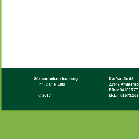
externer Links.
Für den Inhalt der verlinkten Seiten sind
ausschließlich deren Betreiber verantwortlich.
Tele/Fax: 04102
Mobil: 01789
Datenschutz laut TM-Gesetz:
Diese Web-Site dient nur der Repräsentation
und Information.
Es werden keine Cookies verwendet und
Amtsgericht Ahr
keine Besucher-IP-Adressen gespeichert.
Ust.-ID:DE3025
Geschäftsführer
Daniel S. Luis
Gärtnermeister Isenberg
Dorfstraße 62
Inh. Daniel Luis
22949 Ammersb
Büro: 04102/777
© 2017
Mobil: 01573/163