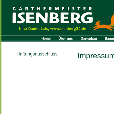
Home
Über uns
Gartenbau
Baum
Haftungsausschluss
Impressu
Gewährleistungsausschluss:
Die Inhalte auf dieser Website wurden
sorgfältig überprüft und beruhen auf dem
jeweils aktuellen Stand. Trotz ständiger
Überarbeitung der Website kann keine
Firma:
Haftung oder Garantie für Aktualität,
Richtigkeit und Vollständigkeit der
Gärtnermeister S
bereitgestellten Informationen übernommen
werden. Die auf der Website zur Verfügung
Inh. Daniel Luis
gestellten Dokumente und Grafiken können
Ungenauigkeiten und typografische Fehler
enthalten. Wir behalten uns daher vor,
jederzeit und ohne Vorankündigung
Dokumente und Grafiken zu korrigieren und
Firmensitz:
zu aktualisieren.
Dorfstraße 62
Haftungshinweis:
Trotz sorgfältiger inhaltlicher Kontrolle
22949 Ammers
übernehmen wir keine Haftung für die Inhalte